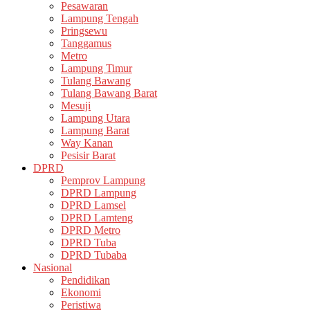
Pesawaran
Lampung Tengah
Pringsewu
Tanggamus
Metro
Lampung Timur
Tulang Bawang
Tulang Bawang Barat
Mesuji
Lampung Utara
Lampung Barat
Way Kanan
Pesisir Barat
DPRD
Pemprov Lampung
DPRD Lampung
DPRD Lamsel
DPRD Lamteng
DPRD Metro
DPRD Tuba
DPRD Tubaba
Nasional
Pendidikan
Ekonomi
Peristiwa