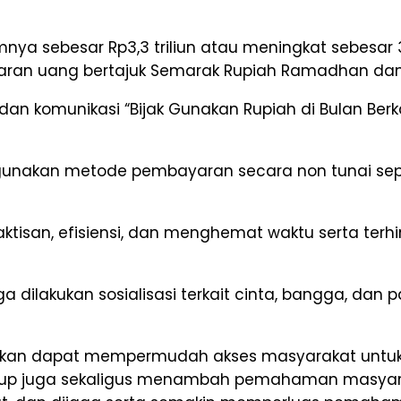
ya sebesar Rp3,3 triliun atau meningkat sebesar 30
n uang bertajuk Semarak Rupiah Ramadhan dan Be
an komunikasi “Bijak Gunakan Rupiah di Bulan Ber
nakan metode pembayaran secara non tunai sepe
isan, efisiensi, dan menghemat waktu serta terhi
a dilakukan sosialisasi terkait cinta, bangga, d
arapkan dapat mempermudah akses masyarakat untu
ukup juga sekaligus menambah pemahaman masyara