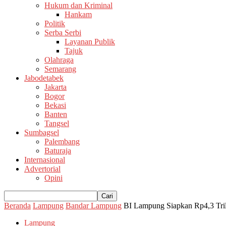
Hukum dan Kriminal
Hankam
Politik
Serba Serbi
Layanan Publik
Tajuk
Olahraga
Semarang
Jabodetabek
Jakarta
Bogor
Bekasi
Banten
Tangsel
Sumbagsel
Palembang
Baturaja
Internasional
Advertorial
Opini
Beranda
Lampung
Bandar Lampung
BI Lampung Siapkan Rp4,3 Trili
Lampung