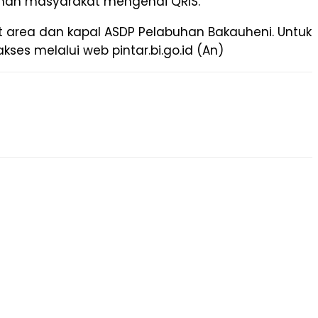
aman masyarakat mengenai QRIS.
 area dan kapal ASDP Pelabuhan Bakauheni. Untuk
es melalui web pintar.bi.go.id (An)