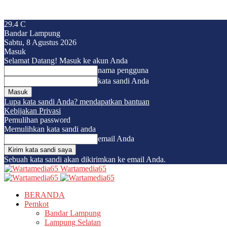
29.4
C
Bandar Lampung
Sabtu, 8 Agustus 2026
Masuk
Selamat Datang! Masuk ke akun Anda
nama pengguna
kata sandi Anda
Lupa kata sandi Anda? mendapatkan bantuan
Kebijakan Privasi
Pemulihan password
Memulihkan kata sandi anda
email Anda
Sebuah kata sandi akan dikirimkan ke email Anda.
Wartamedia65
BERANDA
Pemkot
Bandar Lampung
Lampung Selatan