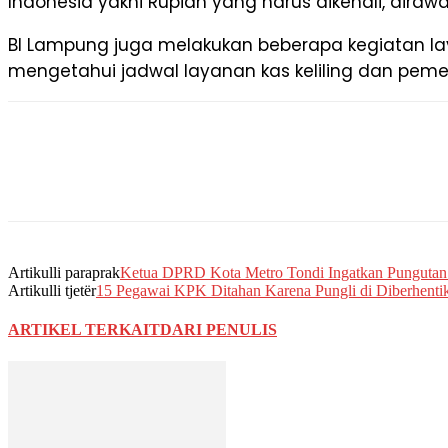
Indonesia yakni Rupiah yang harus dikenali, di
BI Lampung juga melakukan beberapa kegiatan lay
mengetahui jadwal layanan kas keliling dan pemes
Artikulli paraprak
Ketua DPRD Kota Metro Tondi Ingatkan Pungutan 
Artikulli tjetër
15 Pegawai KPK Ditahan Karena Pungli di Diberhenti
ARTIKEL TERKAIT
DARI PENULIS