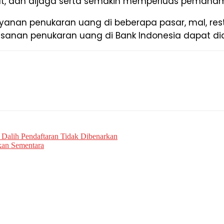
rawat, dan dijaga serta semakin memperluas pemah
anan penukaran uang di beberapa pasar, mal, rest
anan penukaran uang di Bank Indonesia dapat diaks
Dalih Pendaftaran Tidak Dibenarkan
kan Sementara