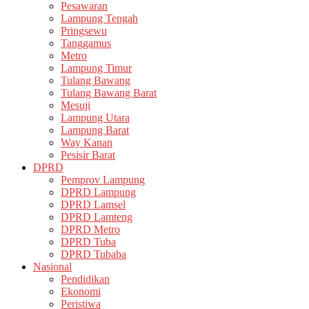
Pesawaran
Lampung Tengah
Pringsewu
Tanggamus
Metro
Lampung Timur
Tulang Bawang
Tulang Bawang Barat
Mesuji
Lampung Utara
Lampung Barat
Way Kanan
Pesisir Barat
DPRD
Pemprov Lampung
DPRD Lampung
DPRD Lamsel
DPRD Lamteng
DPRD Metro
DPRD Tuba
DPRD Tubaba
Nasional
Pendidikan
Ekonomi
Peristiwa