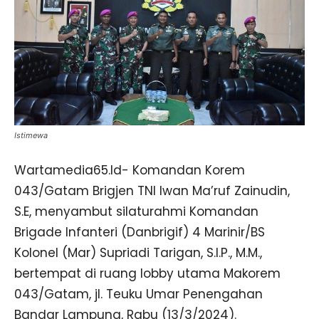
Istimewa
Wartamedia65.Id- Komandan Korem
043/Gatam Brigjen TNI Iwan Ma’ruf Zainudin,
S.E, menyambut silaturahmi Komandan
Brigade Infanteri (Danbrigif) 4 Marinir/BS
Kolonel (Mar) Supriadi Tarigan, S.I.P., M.M.,
bertempat di ruang lobby utama Makorem
043/Gatam, jl. Teuku Umar Penengahan
Bandar Lampung, Rabu (13/3/2024).