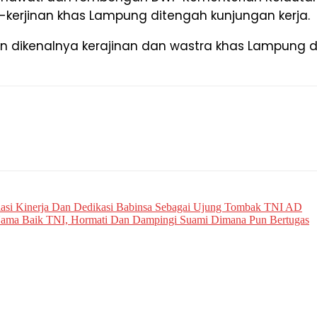
kerjinan khas Lampung ditengah kunjungan kerja.
in dikenalnya kerajinan dan wastra khas Lampung d
asi Kinerja Dan Dedikasi Babinsa Sebagai Ujung Tombak TNI AD
Nama Baik TNI, Hormati Dan Dampingi Suami Dimana Pun Bertugas