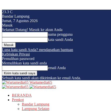
23.3
C
Bandar Lampung
Jumat, 7 Agustus 2026
Masuk
Selamat Datang! Masuk ke akun Anda
nama pengguna
kata sandi Anda
Lupa kata sandi Anda? mendapatkan bantuan
Kebijakan Privasi
Pemulihan password
Memulihkan kata sandi anda
email Anda
Sebuah kata sandi akan dikirimkan ke email Anda.
Wartamedia65
BERANDA
Pemkot
Bandar Lampung
Lampung Selatan