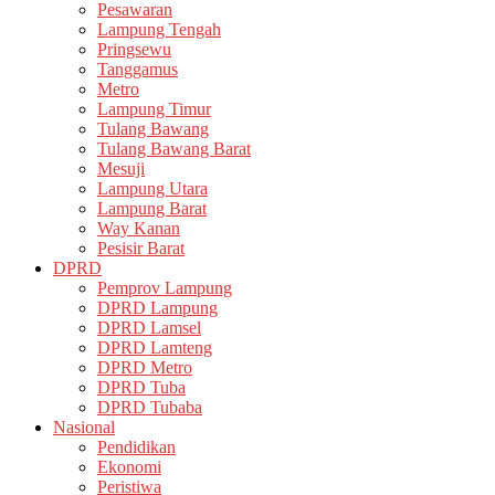
Pesawaran
Lampung Tengah
Pringsewu
Tanggamus
Metro
Lampung Timur
Tulang Bawang
Tulang Bawang Barat
Mesuji
Lampung Utara
Lampung Barat
Way Kanan
Pesisir Barat
DPRD
Pemprov Lampung
DPRD Lampung
DPRD Lamsel
DPRD Lamteng
DPRD Metro
DPRD Tuba
DPRD Tubaba
Nasional
Pendidikan
Ekonomi
Peristiwa