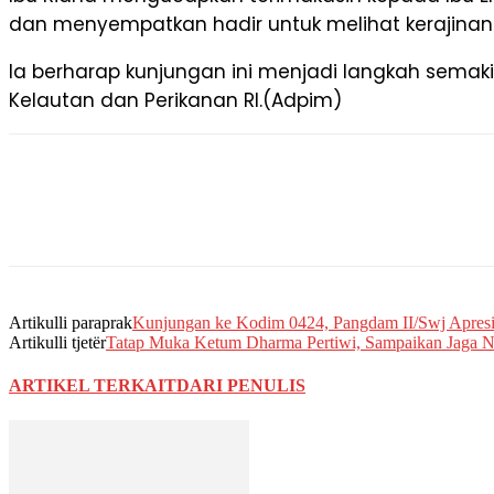
dan menyempatkan hadir untuk melihat kerajinan-
Ia berharap kunjungan ini menjadi langkah semak
Kelautan dan Perikanan RI.(Adpim)
Artikulli paraprak
Kunjungan ke Kodim 0424, Pangdam II/Swj Apresi
Artikulli tjetër
Tatap Muka Ketum Dharma Pertiwi, Sampaikan Jaga 
ARTIKEL TERKAIT
DARI PENULIS