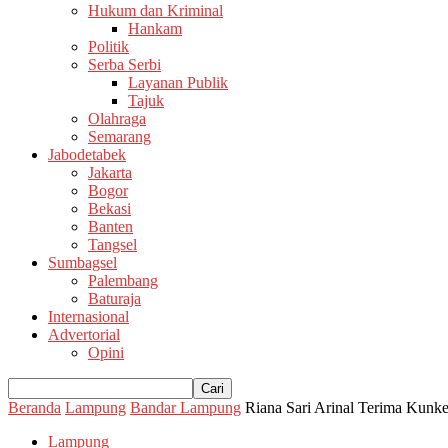
Hukum dan Kriminal
Hankam
Politik
Serba Serbi
Layanan Publik
Tajuk
Olahraga
Semarang
Jabodetabek
Jakarta
Bogor
Bekasi
Banten
Tangsel
Sumbagsel
Palembang
Baturaja
Internasional
Advertorial
Opini
Beranda
Lampung
Bandar Lampung
Riana Sari Arinal Terima Kunke
Lampung