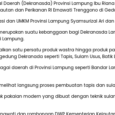
 Daerah (Dekranasda) Provinsi Lampung Ibu Riana 
utan dan Perikanan RI Ernawati Trenggono di Ged
si dan UMKM Provinsi Lampung Syamsurizal Ari dan K
merupakan suatu kebanggaan bagi Dekranasda Lamp
i Lampung.
kan satu persatu produk wastra hingga produk pang
edung Dekranada seperti Tapis, Sulam Usus, Bati
bagai daerah di Provinsi Lampung seperti Bandar 
 melihat langsung proses pembuatan tapis dan sulam
duk pakaian modern yang dibuat dengan teknik sul
Ernawati dan rombongan DWP Kementerian Kelautan