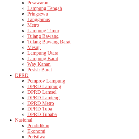
Pesawaran
Lampung Tengah
Pringsewu
Tanggamus
Metro
Lampung Timur
Tulang Bawang
Tulang Bawang Barat
Mesuji
Lampung Utara
Lampung Barat
Way Kanan
Pesisir Barat
DPRD
Pemprov Lampung
DPRD Lampung
DPRD Lamsel
DPRD Lamteng
DPRD Metro
DPRD Tuba
DPRD Tubaba
Nasional
Pendidikan
Ekonomi
Peristiwa