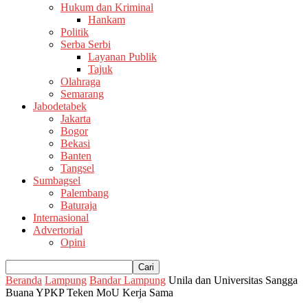
Hukum dan Kriminal
Hankam
Politik
Serba Serbi
Layanan Publik
Tajuk
Olahraga
Semarang
Jabodetabek
Jakarta
Bogor
Bekasi
Banten
Tangsel
Sumbagsel
Palembang
Baturaja
Internasional
Advertorial
Opini
Beranda
Lampung
Bandar Lampung
Unila dan Universitas Sangga
Buana YPKP Teken MoU Kerja Sama