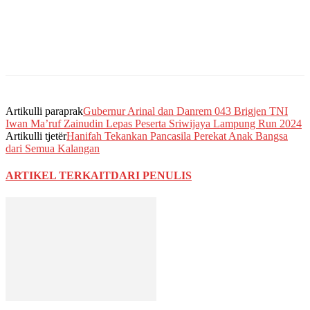
Artikulli paraprak
Gubernur Arinal dan Danrem 043 Brigjen TNI
Iwan Ma’ruf Zainudin Lepas Peserta Sriwijaya Lampung Run 2024
Artikulli tjetër
Hanifah Tekankan Pancasila Perekat Anak Bangsa
dari Semua Kalangan
ARTIKEL TERKAIT
DARI PENULIS