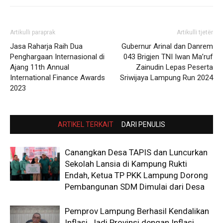
Artikulli paraprak
Artikulli tjetër
Jasa Raharja Raih Dua
Gubernur Arinal dan Danrem
Penghargaan Internasional di
043 Brigjen TNI Iwan Ma’ruf
Ajang 11th Annual
Zainudin Lepas Peserta
International Finance Awards
Sriwijaya Lampung Run 2024
2023
ARTIKEL TERKAIT
DARI PENULIS
Canangkan Desa TAPIS dan Luncurkan
Sekolah Lansia di Kampung Rukti
Endah, Ketua TP PKK Lampung Dorong
Pembangunan SDM Dimulai dari Desa
Pemprov Lampung Berhasil Kendalikan
Inflasi, Jadi Provinsi dengan Inflasi