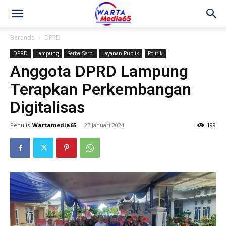
Beranda
DPRD
DPRD
Lampung
Serba Serbi
Layanan Publik
Politik
Anggota DPRD Lampung
Terapkan Perkembangan
Digitalisas
Penulis
Wartamedia65
-
27 Januari 2024
199