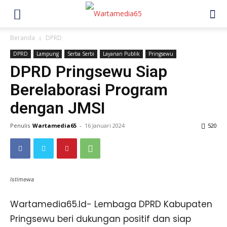
Beranda
DPRD
DPRD
Lampung
Serba Serbi
Layanan Publik
Pringsewu
DPRD Pringsewu Siap
Berelaborasi Program
dengan JMSI
Penulis
Wartamedia65
-
16 Januari 2024
520
Istimewa
Wartamedia65.Id- Lembaga DPRD Kabupaten
Pringsewu beri dukungan positif dan siap