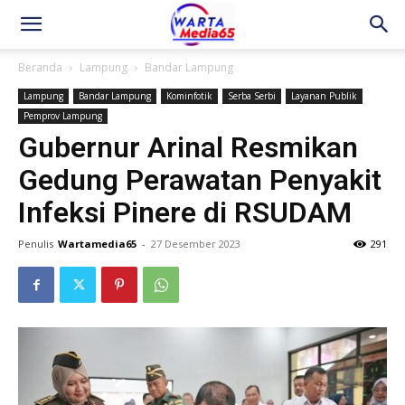
Beranda
Lampung
Bandar Lampung
Lampung
Bandar Lampung
Kominfotik
Serba Serbi
Layanan Publik
Pemprov Lampung
Gubernur Arinal Resmikan
Gedung Perawatan Penyakit
Infeksi Pinere di RSUDAM
Penulis
Wartamedia65
-
27 Desember 2023
291