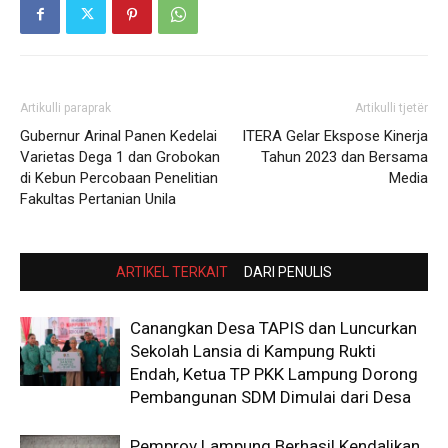
Artikulli paraprak
Artikulli tjetër
Gubernur Arinal Panen Kedelai
ITERA Gelar Ekspose Kinerja
Varietas Dega 1 dan Grobokan
Tahun 2023 dan Bersama
di Kebun Percobaan Penelitian
Media
Fakultas Pertanian Unila
ARTIKEL TERKAIT
DARI PENULIS
Canangkan Desa TAPIS dan Luncurkan
Sekolah Lansia di Kampung Rukti
Endah, Ketua TP PKK Lampung Dorong
Pembangunan SDM Dimulai dari Desa
Pemprov Lampung Berhasil Kendalikan