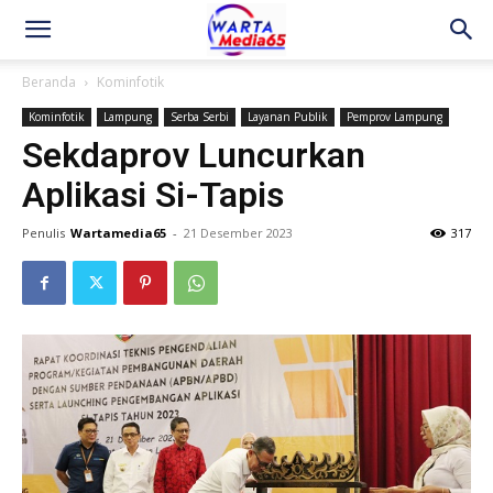
Beranda
Kominfotik
Kominfotik
Lampung
Serba Serbi
Layanan Publik
Pemprov Lampung
Sekdaprov Luncurkan
Aplikasi Si-Tapis
Penulis
Wartamedia65
-
21 Desember 2023
317