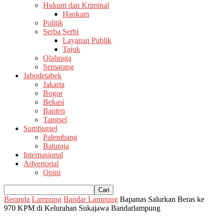
Hukum dan Kriminal
Hankam
Politik
Serba Serbi
Layanan Publik
Tajuk
Olahraga
Semarang
Jabodetabek
Jakarta
Bogor
Bekasi
Banten
Tangsel
Sumbagsel
Palembang
Baturaja
Internasional
Advertorial
Opini
Beranda
Lampung
Bandar Lampung
Bapanas Salurkan Beras ke
970 KPM di Kelurahan Sukajawa Bandarlampung