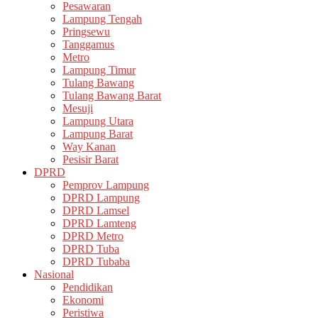
Pesawaran
Lampung Tengah
Pringsewu
Tanggamus
Metro
Lampung Timur
Tulang Bawang
Tulang Bawang Barat
Mesuji
Lampung Utara
Lampung Barat
Way Kanan
Pesisir Barat
DPRD
Pemprov Lampung
DPRD Lampung
DPRD Lamsel
DPRD Lamteng
DPRD Metro
DPRD Tuba
DPRD Tubaba
Nasional
Pendidikan
Ekonomi
Peristiwa