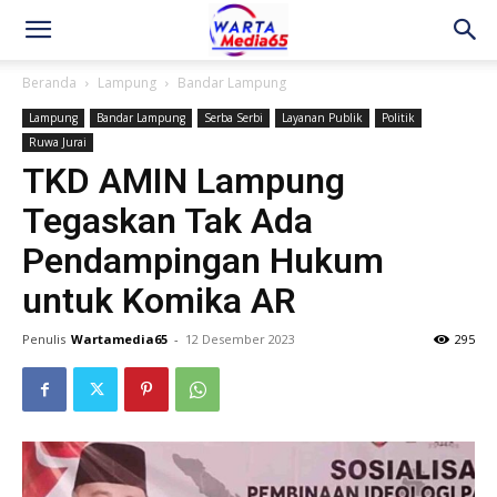
Beranda
Lampung
Bandar Lampung
Lampung
Bandar Lampung
Serba Serbi
Layanan Publik
Politik
Ruwa Jurai
TKD AMIN Lampung
Tegaskan Tak Ada
Pendampingan Hukum
untuk Komika AR
Penulis
Wartamedia65
-
12 Desember 2023
295