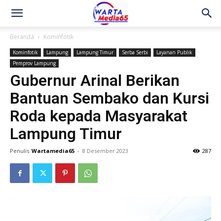
Beranda
Kominfotik
Kominfotik
Lampung
Lampung Timur
Serba Serbi
Layanan Publik
Pemprov Lampung
Gubernur Arinal Berikan
Bantuan Sembako dan Kursi
Roda kepada Masyarakat
Lampung Timur
Penulis
Wartamedia65
-
8 Desember 2023
287