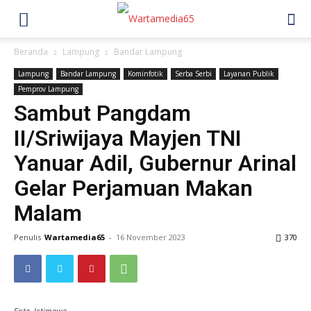
Beranda
Lampung
Bandar Lampung
Lampung
Bandar Lampung
Kominfotik
Serba Serbi
Layanan Publik
Pemprov Lampung
Sambut Pangdam
II/Sriwijaya Mayjen TNI
Yanuar Adil, Gubernur Arinal
Gelar Perjamuan Makan
Malam
Penulis
Wartamedia65
-
16 November 2023
370