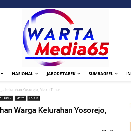
NASIONAL
JABODETABEK
SUMBAGSEL
I
Wartamedia65
rga Kelurahan Yosorejo, Metro Timur
n Publik
Metro
Politik
uhan Warga Kelurahan Yosorejo,
240