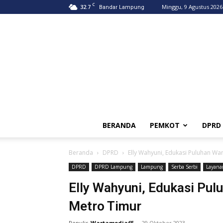
C
32.7
Minggu, 9 Agustus 2026
Bandar Lampung
BERANDA
PEMKOT
DPRD
Beranda
DPRD
Elly Wahyuni, Edukasi Puluhan Wa
DPRD
DPRD Lampung
Lampung
Serba Serbi
Layana
Elly Wahyuni, Edukasi Pul
Metro Timur
Penulis
Wartamedia65
-
29 Oktober 2023