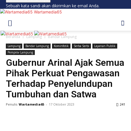
Sebuah kata sandi akan dikirimkan ke email Anda.
Wartamedia65
Beranda
Lampung
Bandar Lampung
Lampung
Bandar Lampung
Kominfotik
Serba Serbi
Layanan Publik
Pemprov Lampung
Gubernur Arinal Ajak Semua
Pihak Perkuat Pengawasan
Terhadap Penyelundupan
Tumbuhan dan Satwa
Penulis
Wartamedia65
-
17 Oktober 2023
241