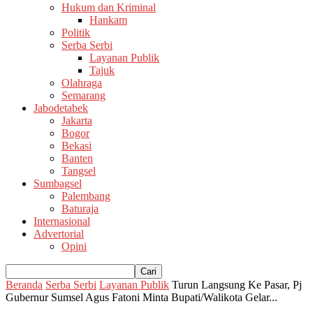
Hukum dan Kriminal
Hankam
Politik
Serba Serbi
Layanan Publik
Tajuk
Olahraga
Semarang
Jabodetabek
Jakarta
Bogor
Bekasi
Banten
Tangsel
Sumbagsel
Palembang
Baturaja
Internasional
Advertorial
Opini
Beranda
Serba Serbi
Layanan Publik
Turun Langsung Ke Pasar, Pj
Gubernur Sumsel Agus Fatoni Minta Bupati/Walikota Gelar...