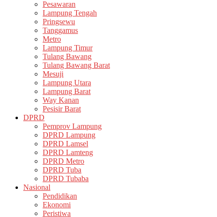
Pesawaran
Lampung Tengah
Pringsewu
Tanggamus
Metro
Lampung Timur
Tulang Bawang
Tulang Bawang Barat
Mesuji
Lampung Utara
Lampung Barat
Way Kanan
Pesisir Barat
DPRD
Pemprov Lampung
DPRD Lampung
DPRD Lamsel
DPRD Lamteng
DPRD Metro
DPRD Tuba
DPRD Tubaba
Nasional
Pendidikan
Ekonomi
Peristiwa