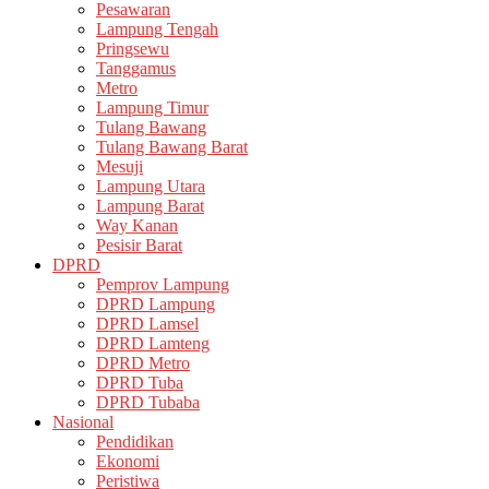
Pesawaran
Lampung Tengah
Pringsewu
Tanggamus
Metro
Lampung Timur
Tulang Bawang
Tulang Bawang Barat
Mesuji
Lampung Utara
Lampung Barat
Way Kanan
Pesisir Barat
DPRD
Pemprov Lampung
DPRD Lampung
DPRD Lamsel
DPRD Lamteng
DPRD Metro
DPRD Tuba
DPRD Tubaba
Nasional
Pendidikan
Ekonomi
Peristiwa