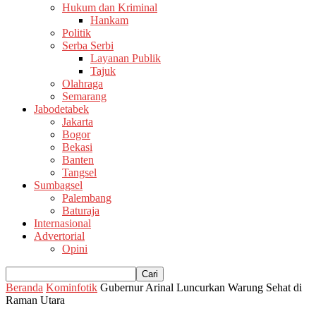
Hukum dan Kriminal
Hankam
Politik
Serba Serbi
Layanan Publik
Tajuk
Olahraga
Semarang
Jabodetabek
Jakarta
Bogor
Bekasi
Banten
Tangsel
Sumbagsel
Palembang
Baturaja
Internasional
Advertorial
Opini
Beranda
Kominfotik
Gubernur Arinal Luncurkan Warung Sehat di
Raman Utara