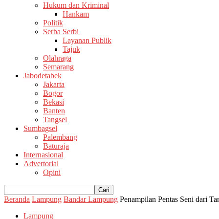
Hukum dan Kriminal
Hankam
Politik
Serba Serbi
Layanan Publik
Tajuk
Olahraga
Semarang
Jabodetabek
Jakarta
Bogor
Bekasi
Banten
Tangsel
Sumbagsel
Palembang
Baturaja
Internasional
Advertorial
Opini
Beranda
Lampung
Bandar Lampung
Penampilan Pentas Seni dari 
Lampung