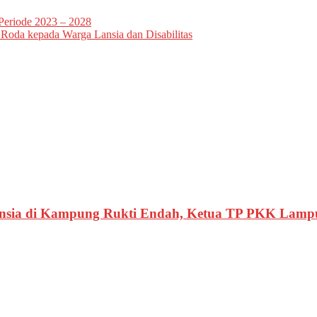
eriode 2023 – 2028
 Roda kepada Warga Lansia dan Disabilitas
nsia di Kampung Rukti Endah, Ketua TP PKK Lamp