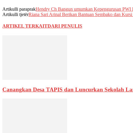
Artikulli paraprak
Hendry Ch Bangun umumkan Kepengurusan PWI P
Artikulli tjetër
Riana Sari Arinal Berikan Bantuan Sembako dan Kursi
ARTIKEL TERKAIT
DARI PENULIS
Canangkan Desa TAPIS dan Luncurkan Sekolah La