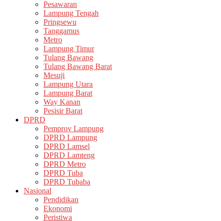
Pesawaran
Lampung Tengah
Pringsewu
Tanggamus
Metro
Lampung Timur
Tulang Bawang
Tulang Bawang Barat
Mesuji
Lampung Utara
Lampung Barat
Way Kanan
Pesisir Barat
DPRD
Pemprov Lampung
DPRD Lampung
DPRD Lamsel
DPRD Lamteng
DPRD Metro
DPRD Tuba
DPRD Tubaba
Nasional
Pendidikan
Ekonomi
Peristiwa