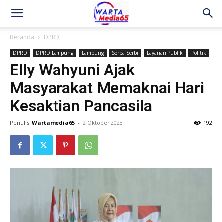
Beranda
DPRD
DPRD
DPRD Lampung
Lampung
Serba Serbi
Layanan Publik
Politik
Elly Wahyuni Ajak
Masyarakat Memaknai Hari
Kesaktian Pancasila
Penulis
Wartamedia65
-
2 Oktober 2023
192