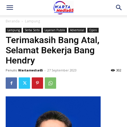
Beranda
Lampung
Lampung
Serba Serbi
Layanan Publik
Advertorial
Opini
Terimakasih Bang Atal,
Selamat Bekerja Bang
Hendry
Penulis
Wartamedia65
-
27 September 2023
302