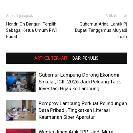
Artikulli paraprak
Artikulli tjetër
Hendri Ch Bangun, Terpilih
Gubernur Arinal Lantik Pj
Sebagai Ketua Umum PWI
Bupati Tanggamus Mulyadi
Pusat
Irsan
ARTIKEL TERKAIT
DARI PENULIS
Gubernur Lampung Dorong Ekonomi
Sirkular, ICIF 2026 Jadi Peluang Tarik
Investasi Hijau ke Lampung
Pemprov Lampung Perkuat Pelindungan
Data Pribadi, Tingkatkan Literasi
Keamanan Siber Aparatur
Wagub Jihan Ajak FPPI Jadi Mitra