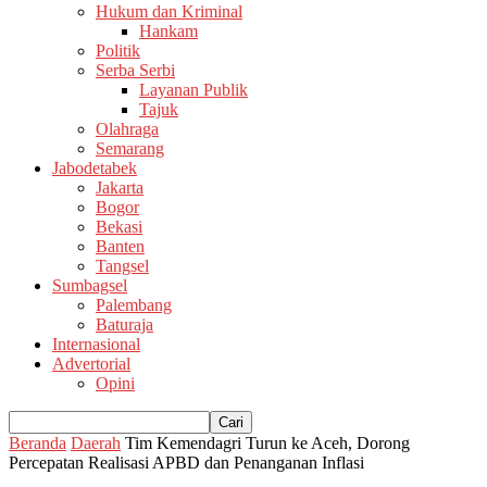
Hukum dan Kriminal
Hankam
Politik
Serba Serbi
Layanan Publik
Tajuk
Olahraga
Semarang
Jabodetabek
Jakarta
Bogor
Bekasi
Banten
Tangsel
Sumbagsel
Palembang
Baturaja
Internasional
Advertorial
Opini
Beranda
Daerah
Tim Kemendagri Turun ke Aceh, Dorong
Percepatan Realisasi APBD dan Penanganan Inflasi