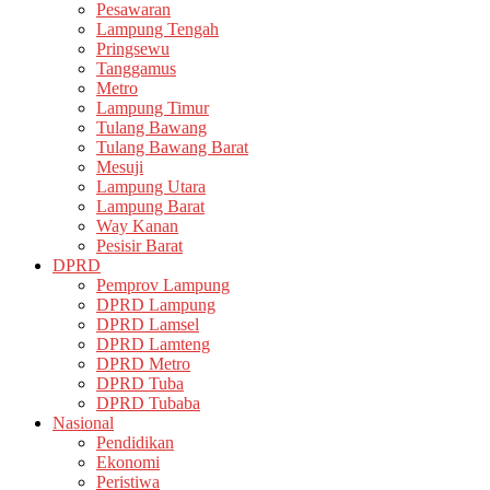
Pesawaran
Lampung Tengah
Pringsewu
Tanggamus
Metro
Lampung Timur
Tulang Bawang
Tulang Bawang Barat
Mesuji
Lampung Utara
Lampung Barat
Way Kanan
Pesisir Barat
DPRD
Pemprov Lampung
DPRD Lampung
DPRD Lamsel
DPRD Lamteng
DPRD Metro
DPRD Tuba
DPRD Tubaba
Nasional
Pendidikan
Ekonomi
Peristiwa