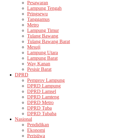
Pesawaran
Lampung Tengah
Pringsewu
Tanggamus
Metro
Lampung Timur
Tulang Bawang
Tulang Bawang Barat
Mesuji
Lampung Utara
Lampung Barat
Way Kanan
Pesisir Barat
DPRD
Pemprov Lampung
DPRD Lampung
DPRD Lamsel
DPRD Lamteng
DPRD Metro
DPRD Tuba
DPRD Tubaba
Nasional
Pendidikan
Ekonomi
Peristiwa