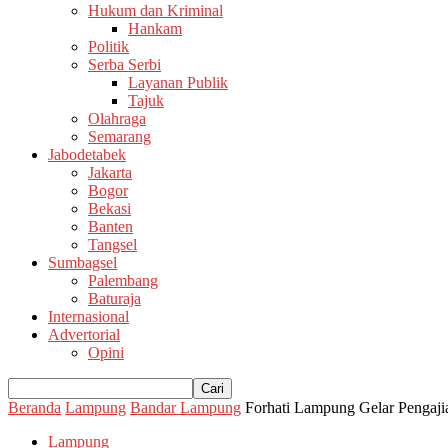
Hukum dan Kriminal
Hankam
Politik
Serba Serbi
Layanan Publik
Tajuk
Olahraga
Semarang
Jabodetabek
Jakarta
Bogor
Bekasi
Banten
Tangsel
Sumbagsel
Palembang
Baturaja
Internasional
Advertorial
Opini
Beranda
Lampung
Bandar Lampung
Forhati Lampung Gelar Pengaji
Lampung