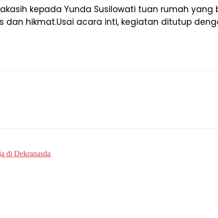
imakasih kepada Yunda Susilowati tuan rumah yan
es dan hikmat.Usai acara inti, kegiatan ditutup d
a di Dekranasda