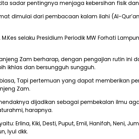
a sadar pentingnya menjaga kebersihan fisik dan sp
mat dimulai dari pembacaan kalam ilahi (Al-Qur’a
, M.Kes selaku Presidium Periodik MW Forhati Lam
jeng Zam berharap, dengan pengajian rutin ini da
ih ikhlas dan bersungguh sungguh.
n biasa, Tapi pertemuan yang dapat memberikan pe
anjeng Zam.
hendaknya dijadikan sebagai pembekalan ilmu agar
aturahmi, harapnya.
: Erlina, Kiki, Desti, Puput, Emil, Hanifah, Neni, Jumin
n, Iyul dkk.