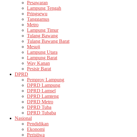
Pesawaran
Lampung Tengah
Pringsewu
Tanggamus
Metro
Lampung Timur
Tulang Bawang
Tulang Bawang Barat
Mesuji
Lampung Utara
Lampung Barat
Way Kanan
Pesisir Barat
DPRD
Pemprov Lampung
DPRD Lampung
DPRD Lamsel
DPRD Lamteng
DPRD Metro
DPRD Tuba
DPRD Tubaba
Nasional
Pendidikan
Ekonomi
Peristiwa