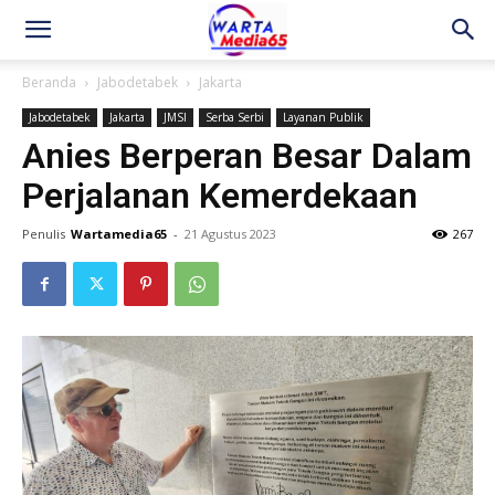
Beranda
Jabodetabek
Jakarta
Jabodetabek
Jakarta
JMSI
Serba Serbi
Layanan Publik
Anies Berperan Besar Dalam
Perjalanan Kemerdekaan
Penulis
Wartamedia65
-
21 Agustus 2023
267