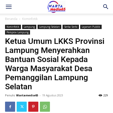
Beranda
Kominfotik
Kominfotik
Lampung
Lampung Selatan
Serba Serbi
Layanan Publik
Pemprov Lampung
Ketua Umum LKKS Provinsi
Lampung Menyerahkan
Bantuan Sosial Kepada
Warga Masyarakat Desa
Pemanggilan Lampung
Selatan
Penulis
Wartamedia65
-
19 Agustus 2023
229