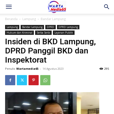
Beranda
Lampung
Bandar Lampung
Lampung
Bandar Lampung
DPRD
DPRD Lampung
Hukum dan Kriminal
Serba Serbi
Layanan Publik
Insiden di BKD Lampung,
DPRD Panggil BKD dan
Inspektorat
Penulis
Wartamedia65
-
14 Agustus 2023
295