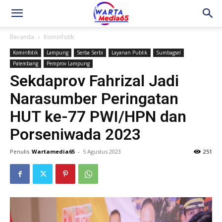
Beranda
Kominfotik
Kominfotik
Lampung
Serba Serbi
Layanan Publik
Sumbagsel
Palembang
Pemprov Lampung
Sekdaprov Fahrizal Jadi
Narasumber Peringatan
HUT ke-77 PWI/HPN dan
Porseniwada 2023
Penulis
Wartamedia65
-
5 Agustus 2023
251