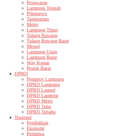
Pesawaran
Lampung Tengah
Pringsewu
Tanggamus
Metro
Lampung Timur
Tulang Bawang
Tulang Bawang Barat
Mesuji
Lampung Utara
Lampung Barat
Way Kanan
Pesisir Barat
DPRD
Pemprov Lampung
DPRD Lampung
DPRD Lamsel
DPRD Lamteng
DPRD Metro
DPRD Tuba
DPRD Tubaba
Nasional
Pendidikan
Ekonomi
Peristiwa