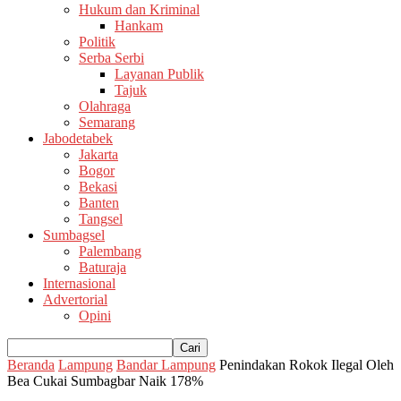
Hukum dan Kriminal
Hankam
Politik
Serba Serbi
Layanan Publik
Tajuk
Olahraga
Semarang
Jabodetabek
Jakarta
Bogor
Bekasi
Banten
Tangsel
Sumbagsel
Palembang
Baturaja
Internasional
Advertorial
Opini
Beranda
Lampung
Bandar Lampung
Penindakan Rokok Ilegal Oleh
Bea Cukai Sumbagbar Naik 178%