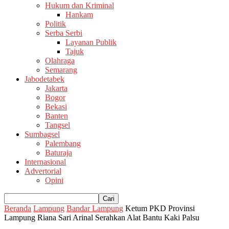
Hukum dan Kriminal
Hankam
Politik
Serba Serbi
Layanan Publik
Tajuk
Olahraga
Semarang
Jabodetabek
Jakarta
Bogor
Bekasi
Banten
Tangsel
Sumbagsel
Palembang
Baturaja
Internasional
Advertorial
Opini
Beranda
Lampung
Bandar Lampung
Ketum PKD Provinsi
Lampung Riana Sari Arinal Serahkan Alat Bantu Kaki Palsu