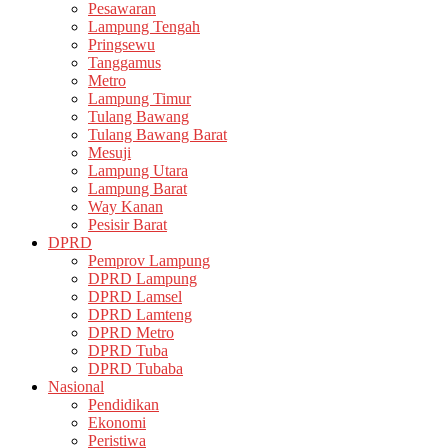
Pesawaran
Lampung Tengah
Pringsewu
Tanggamus
Metro
Lampung Timur
Tulang Bawang
Tulang Bawang Barat
Mesuji
Lampung Utara
Lampung Barat
Way Kanan
Pesisir Barat
DPRD
Pemprov Lampung
DPRD Lampung
DPRD Lamsel
DPRD Lamteng
DPRD Metro
DPRD Tuba
DPRD Tubaba
Nasional
Pendidikan
Ekonomi
Peristiwa