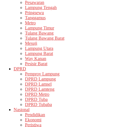
Pesawaran
Lampung Tengah
Pringsewu
Tanggamus
Metro
Lampung Timur
Tulang Bawang
Tulang Bawang Barat
Mesuji
Lampung Utara
Lampung Barat
Way Kanan
Pesisir Barat
DPRD
Pemprov Lampung
DPRD Lampung
DPRD Lamsel
DPRD Lamteng
DPRD Metro
DPRD Tuba
DPRD Tubaba
Nasional
Pendidikan
Ekonomi
Peristiwa