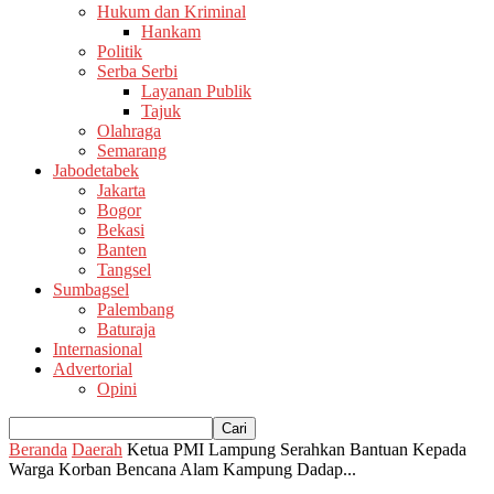
Hukum dan Kriminal
Hankam
Politik
Serba Serbi
Layanan Publik
Tajuk
Olahraga
Semarang
Jabodetabek
Jakarta
Bogor
Bekasi
Banten
Tangsel
Sumbagsel
Palembang
Baturaja
Internasional
Advertorial
Opini
Beranda
Daerah
Ketua PMI Lampung Serahkan Bantuan Kepada
Warga Korban Bencana Alam Kampung Dadap...