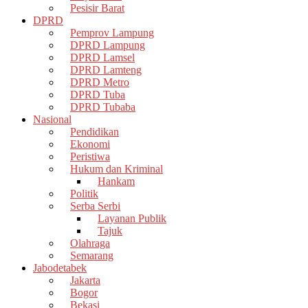
Pesisir Barat
DPRD
Pemprov Lampung
DPRD Lampung
DPRD Lamsel
DPRD Lamteng
DPRD Metro
DPRD Tuba
DPRD Tubaba
Nasional
Pendidikan
Ekonomi
Peristiwa
Hukum dan Kriminal
Hankam
Politik
Serba Serbi
Layanan Publik
Tajuk
Olahraga
Semarang
Jabodetabek
Jakarta
Bogor
Bekasi