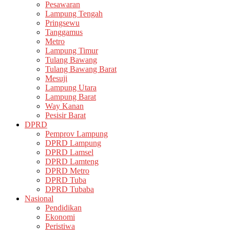
Pesawaran
Lampung Tengah
Pringsewu
Tanggamus
Metro
Lampung Timur
Tulang Bawang
Tulang Bawang Barat
Mesuji
Lampung Utara
Lampung Barat
Way Kanan
Pesisir Barat
DPRD
Pemprov Lampung
DPRD Lampung
DPRD Lamsel
DPRD Lamteng
DPRD Metro
DPRD Tuba
DPRD Tubaba
Nasional
Pendidikan
Ekonomi
Peristiwa