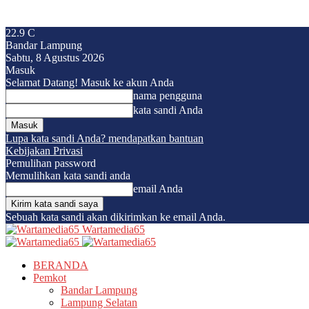
22.9
C
Bandar Lampung
Sabtu, 8 Agustus 2026
Masuk
Selamat Datang! Masuk ke akun Anda
nama pengguna
kata sandi Anda
Lupa kata sandi Anda? mendapatkan bantuan
Kebijakan Privasi
Pemulihan password
Memulihkan kata sandi anda
email Anda
Sebuah kata sandi akan dikirimkan ke email Anda.
Wartamedia65
BERANDA
Pemkot
Bandar Lampung
Lampung Selatan