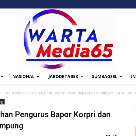
NASIONAL
JABODETABEK
SUMBAGSEL
I
Wartamedia65
v Hadiri Pengukuhan Pengurus Bapor Korpri dan Lepas Kontingen Korpri Lam
ng
han Pengurus Bapor Korpri dan
ampung
280