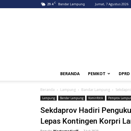
C
29.4
Jumat, 7 Agustus 2026
Bandar Lampung
BERANDA
PEMKOT
DPRD
Beranda
Lampung
Bandar Lampung
Sekdapro
Lampung
Bandar Lampung
Kominfotik
Pemprov Lampu
Sekdaprov Hadiri Penguku
Lepas Kontingen Korpri L
Penulis
Wartamedia65
-
7 Juli 2023