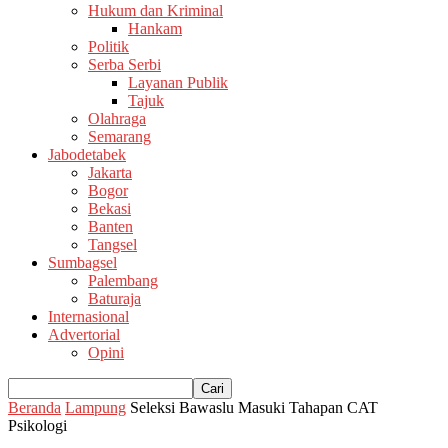
Hukum dan Kriminal
Hankam
Politik
Serba Serbi
Layanan Publik
Tajuk
Olahraga
Semarang
Jabodetabek
Jakarta
Bogor
Bekasi
Banten
Tangsel
Sumbagsel
Palembang
Baturaja
Internasional
Advertorial
Opini
Beranda
Lampung
Seleksi Bawaslu Masuki Tahapan CAT
Psikologi