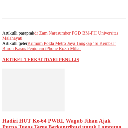
Artikulli paraprak
dr Zam Narasumber FGD BM-FH Universitas
Malahayati
Artikulli tjetër
Krimum Polda Metro Jaya Tangkap ‘Si Kembar’
Buron Kasus Penipuan iPhone Rp35 Miliar
ARTIKEL TERKAIT
DARI PENULIS
Hadiri HUT Ke-64 PWRI, Wagub Jihan Ajak
Purna Tugas Terus Berkontribusi untuk Lampung