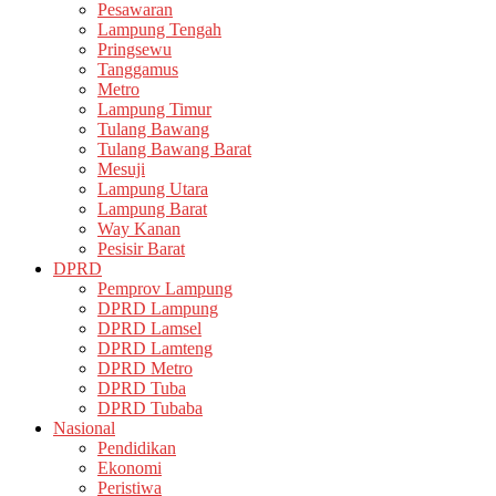
Pesawaran
Lampung Tengah
Pringsewu
Tanggamus
Metro
Lampung Timur
Tulang Bawang
Tulang Bawang Barat
Mesuji
Lampung Utara
Lampung Barat
Way Kanan
Pesisir Barat
DPRD
Pemprov Lampung
DPRD Lampung
DPRD Lamsel
DPRD Lamteng
DPRD Metro
DPRD Tuba
DPRD Tubaba
Nasional
Pendidikan
Ekonomi
Peristiwa