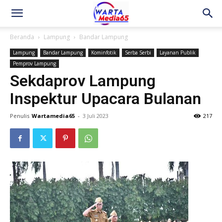
Beranda
Lampung
Bandar Lampung
Lampung
Bandar Lampung
Kominfotik
Serba Serbi
Layanan Publik
Pemprov Lampung
Sekdaprov Lampung
Inspektur Upacara Bulanan
Penulis
Wartamedia65
-
3 Juli 2023
217