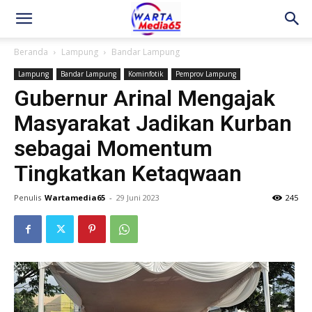
Beranda
Lampung
Bandar Lampung
Lampung
Bandar Lampung
Kominfotik
Pemprov Lampung
Gubernur Arinal Mengajak
Masyarakat Jadikan Kurban
sebagai Momentum
Tingkatkan Ketaqwaan
Penulis
Wartamedia65
-
29 Juni 2023
245