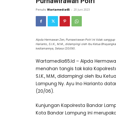
Purnawirawan Polri
Penulis
Wartamedia65
-
20 Juni 2023
Aipda Hermawan Zen, Purnawirawan Polri ini tidak sanggup
Harianto, S.I.K., M.M., didampingi oleh Ibu Ketua Bhayang
kediamannya, Selasa (20/06).
Wartamedia65.Id – Aipda Hermawan 
menahan tangis tak kala Kapolrest
S.I.K., M.M., didampingi oleh Ibu K
Lampung Ny. Ayu Ino Harianto dat
(20/06).
Kunjungan Kapolresta Bandar Lamp
Kota Bandar Lampung ini merupakan