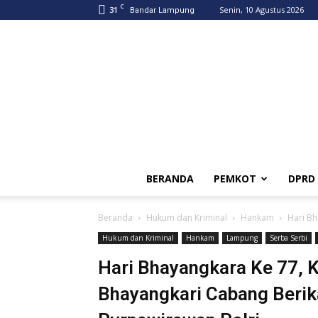
C
31
Senin, 10 Agustus 2026
Bandar Lampung
BERANDA
PEMKOT
DPRD
Beranda
Hukum dan Kriminal
Hankam
Hari Bh
Hukum dan Kriminal
Hankam
Lampung
Serba Serbi
Hari Bhayangkara Ke 77, K
Bhayangkari Cabang Berik