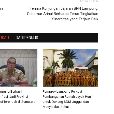
Artikulli tjetër
an
Terima Kunjungan Jajaran BPN Lampung,
Gubernur Arinal Berharap Terus Tingkatkan
Sinergitas yang Terjalin Baik
ERKAIT
DARI PENULIS
mpung Berhasil
Pemprov Lampung Perkuat
nflasi, Jadi Provinsi
Pembangunan Rumah Layak Huni
asi Terendah di Sumatera
untuk Dukung SDM Unggul dan
Masyarakat Sehat