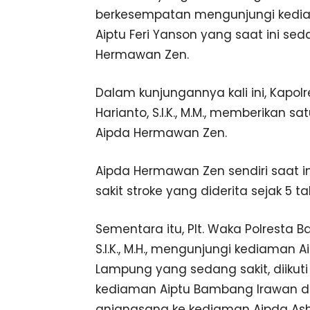
berkesempatan mengunjungi kedi
Aiptu Feri Yanson yang saat ini sed
Hermawan Zen.
Dalam kunjungannya kali ini, Kapo
Harianto, S.I.K., M.M., memberikan s
Aipda Hermawan Zen.
Aipda Hermawan Zen sendiri saat in
sakit stroke yang diderita sejak 5 t
Sementara itu, Plt. Waka Polresta 
S.I.K., M.H., mengunjungi kediaman 
Lampung yang sedang sakit, diikut
kediaman Aiptu Bambang Irawan d
anjangsana ke kediaman Aipda Asha