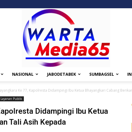
NASIONAL
JABODETABEK
SUMBAGSEL
I
Wartamedia65
ayangkara Ke 77, Kapolresta Didampingi Ibu Ketua Bhayangkari Cabang Berikan T
Layanan Publik
apolresta Didampingi Ibu Ketua
an Tali Asih Kepada