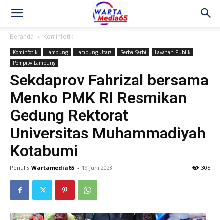
Beranda
Kominfotik
Kominfotik
Lampung
Lampung Utara
Serba Serbi
Layanan Publik
Pemprov Lampung
Sekdaprov Fahrizal bersama
Menko PMK RI Resmikan
Gedung Rektorat
Universitas Muhammadiyah
Kotabumi
Penulis
Wartamedia65
-
19 Juni 2023
305