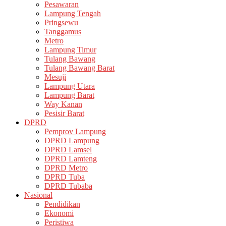
Pesawaran
Lampung Tengah
Pringsewu
Tanggamus
Metro
Lampung Timur
Tulang Bawang
Tulang Bawang Barat
Mesuji
Lampung Utara
Lampung Barat
Way Kanan
Pesisir Barat
DPRD
Pemprov Lampung
DPRD Lampung
DPRD Lamsel
DPRD Lamteng
DPRD Metro
DPRD Tuba
DPRD Tubaba
Nasional
Pendidikan
Ekonomi
Peristiwa