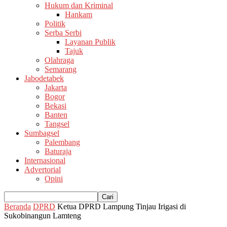
Hukum dan Kriminal
Hankam
Politik
Serba Serbi
Layanan Publik
Tajuk
Olahraga
Semarang
Jabodetabek
Jakarta
Bogor
Bekasi
Banten
Tangsel
Sumbagsel
Palembang
Baturaja
Internasional
Advertorial
Opini
Beranda
DPRD
Ketua DPRD Lampung Tinjau Irigasi di
Sukobinangun Lamteng