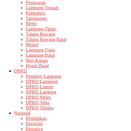
Pesawaran
Lampung Tengah
Pringsewu
Tanggamus
Metro
Lampung Timur
Tulang Bawang
Tulang Bawang Barat
Mesuji
Lampung Utara
Lampung Barat
Way Kanan
Pesisir Barat
DPRD
Pemprov Lampung
DPRD Lampung
DPRD Lamsel
DPRD Lamteng
DPRD Metro
DPRD Tuba
DPRD Tubaba
Nasional
Pendidikan
Ekonomi
Peristiwa