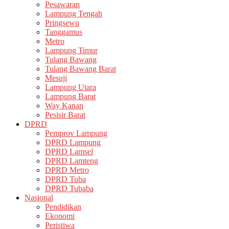
Pesawaran
Lampung Tengah
Pringsewu
Tanggamus
Metro
Lampung Timur
Tulang Bawang
Tulang Bawang Barat
Mesuji
Lampung Utara
Lampung Barat
Way Kanan
Pesisir Barat
DPRD
Pemprov Lampung
DPRD Lampung
DPRD Lamsel
DPRD Lamteng
DPRD Metro
DPRD Tuba
DPRD Tubaba
Nasional
Pendidikan
Ekonomi
Peristiwa