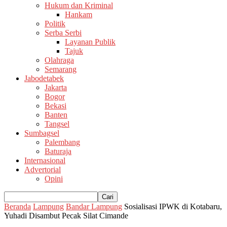
Hukum dan Kriminal
Hankam
Politik
Serba Serbi
Layanan Publik
Tajuk
Olahraga
Semarang
Jabodetabek
Jakarta
Bogor
Bekasi
Banten
Tangsel
Sumbagsel
Palembang
Baturaja
Internasional
Advertorial
Opini
Beranda
Lampung
Bandar Lampung
Sosialisasi IPWK di Kotabaru,
Yuhadi Disambut Pecak Silat Cimande