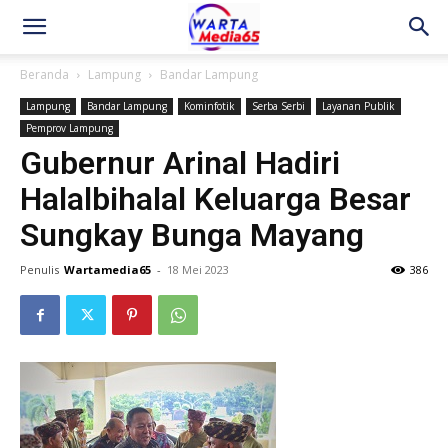
Beranda
Lampung
Bandar Lampung
Lampung
Bandar Lampung
Kominfotik
Serba Serbi
Layanan Publik
Pemprov Lampung
Gubernur Arinal Hadiri
Halalbihalal Keluarga Besar
Sungkay Bunga Mayang
Penulis
Wartamedia65
-
18 Mei 2023
386