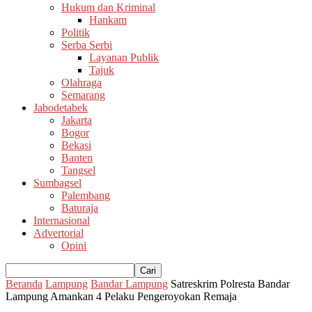
Hukum dan Kriminal
Hankam
Politik
Serba Serbi
Layanan Publik
Tajuk
Olahraga
Semarang
Jabodetabek
Jakarta
Bogor
Bekasi
Banten
Tangsel
Sumbagsel
Palembang
Baturaja
Internasional
Advertorial
Opini
Beranda
Lampung
Bandar Lampung
Satreskrim Polresta Bandar
Lampung Amankan 4 Pelaku Pengeroyokan Remaja