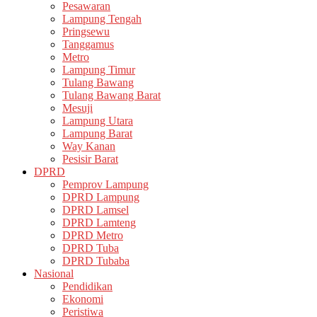
Pesawaran
Lampung Tengah
Pringsewu
Tanggamus
Metro
Lampung Timur
Tulang Bawang
Tulang Bawang Barat
Mesuji
Lampung Utara
Lampung Barat
Way Kanan
Pesisir Barat
DPRD
Pemprov Lampung
DPRD Lampung
DPRD Lamsel
DPRD Lamteng
DPRD Metro
DPRD Tuba
DPRD Tubaba
Nasional
Pendidikan
Ekonomi
Peristiwa