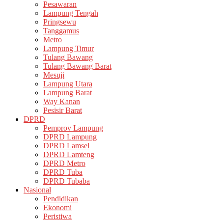
Pesawaran
Lampung Tengah
Pringsewu
Tanggamus
Metro
Lampung Timur
Tulang Bawang
Tulang Bawang Barat
Mesuji
Lampung Utara
Lampung Barat
Way Kanan
Pesisir Barat
DPRD
Pemprov Lampung
DPRD Lampung
DPRD Lamsel
DPRD Lamteng
DPRD Metro
DPRD Tuba
DPRD Tubaba
Nasional
Pendidikan
Ekonomi
Peristiwa