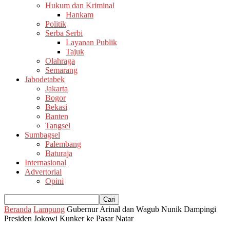
Hukum dan Kriminal
Hankam
Politik
Serba Serbi
Layanan Publik
Tajuk
Olahraga
Semarang
Jabodetabek
Jakarta
Bogor
Bekasi
Banten
Tangsel
Sumbagsel
Palembang
Baturaja
Internasional
Advertorial
Opini
Beranda
Lampung
Gubernur Arinal dan Wagub Nunik Dampingi
Presiden Jokowi Kunker ke Pasar Natar