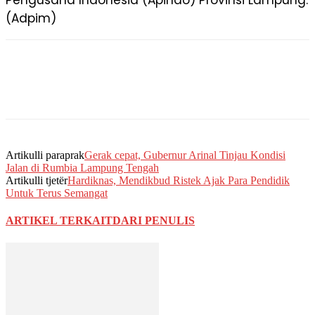
Pengusaha Indonesia (Apindo) Provinsi Lampung.
(Adpim)
Artikulli paraprak
Gerak cepat, Gubernur Arinal Tinjau Kondisi
Jalan di Rumbia Lampung Tengah
Artikulli tjetër
Hardiknas, Mendikbud Ristek Ajak Para Pendidik
Untuk Terus Semangat
ARTIKEL TERKAIT
DARI PENULIS