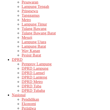
Pesawaran
Lampung Tengah
Pringsewu
Tanggamus
Metro
Lampung Timur
Tulang Bawang
Tulang Bawang Barat
Mesuji
Lampung Utara
Lampung Barat
Way Kanan
Pesisir Barat
DPRD
Pemprov Lampung
DPRD Lampung
DPRD Lamsel
DPRD Lamteng
DPRD Metro
DPRD Tuba
DPRD Tubaba
Nasional
Pendidikan
Ekonomi
Peristiwa