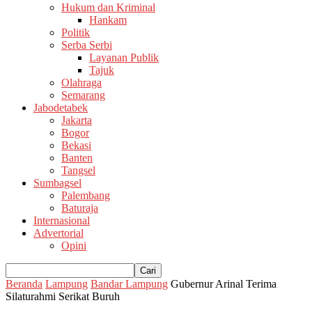
Hukum dan Kriminal
Hankam
Politik
Serba Serbi
Layanan Publik
Tajuk
Olahraga
Semarang
Jabodetabek
Jakarta
Bogor
Bekasi
Banten
Tangsel
Sumbagsel
Palembang
Baturaja
Internasional
Advertorial
Opini
Beranda
Lampung
Bandar Lampung
Gubernur Arinal Terima
Silaturahmi Serikat Buruh