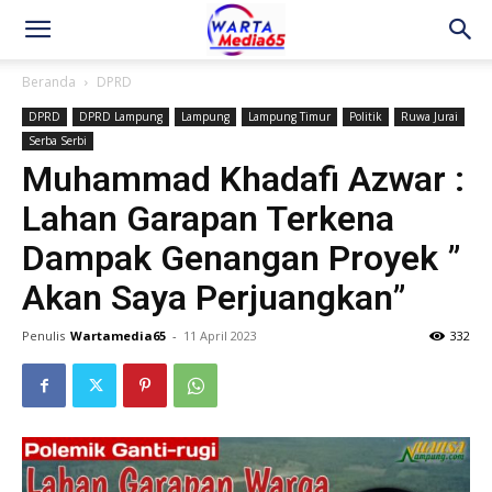
Beranda
DPRD
DPRD
DPRD Lampung
Lampung
Lampung Timur
Politik
Ruwa Jurai
Serba Serbi
Muhammad Khadafi Azwar :
Lahan Garapan Terkena
Dampak Genangan Proyek ”
Akan Saya Perjuangkan”
Penulis
Wartamedia65
-
11 April 2023
332