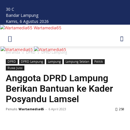
30
C
Bandar Lampung
Kamis, 6 Agustus 2026
Wartamedia65
Beranda
DPRD
DPRD Lampung
DPRD
DPRD Lampung
Lampung
Lampung Selatan
Politik
Ruwa Jurai
Anggota DPRD Lampung
Berikan Bantuan ke Kader
Posyandu Lamsel
Penulis
Wartamedia65
-
6 April 2023
258